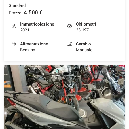
Standard
4.500 €
Prezzo:
mpre
Immatricolazione
Chilometri
Cookie necessari
ilitato
2021
23.197
Alimentazione
Cambio
Cookie delle preferenze
Benzina
Manuale
Cookie per il miglioramento dell'esperienza utente
Cookie analitici
Cookie di marketing
Leggi
la
cookie
policy