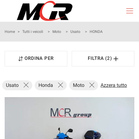
Le
tue
preferenze
di
HOME
Home
>
Tutti i veicoli
>
Moto
>
Usato
>
HONDA
consenso
Il
AZIENDA
seguente
ORDINA PER
FILTRA (2)
pannello
LISTA VEICOLI
ti
consente
di
PREVENTIVI
Usato
Honda
Moto
Azzera tutto
esprimere
le
tue
PRENOTAZIONE ONLINE
preferenze
di
consenso
CONTATTI
alle
tecnologie
NEWS&EVENTI
di