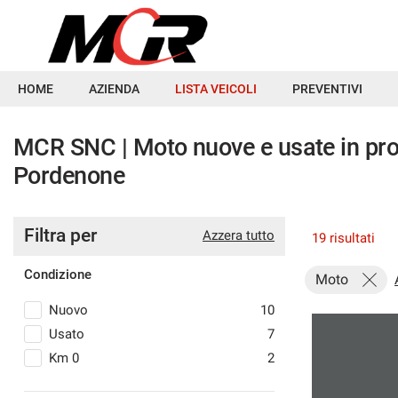
Le
tue
preferenze
di
HOME
HOME
AZIENDA
LISTA VEICOLI
PREVENTIVI
consenso
Il
AZIENDA
MCR SNC | Moto nuove e usate in pro
seguente
Pordenone
pannello
LISTA VEICOLI
ti
consente
di
Filtra per
Azzera tutto
PREVENTIVI
19 risultati
esprimere
le
Condizione
Moto
tue
PRENOTAZIONE ONLINE
preferenze
Nuovo
10
di
consenso
CONTATTI
Usato
7
alle
Km 0
2
tecnologie
NEWS&EVENTI
di