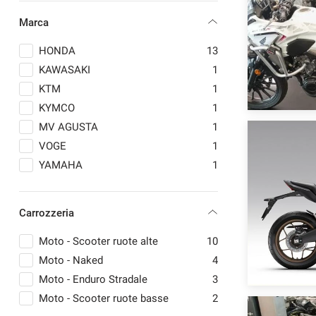
questi
Marca
strumenti
di
HONDA
13
tracciamento
si
KAWASAKI
1
rimanda
KTM
1
alla
KYMCO
1
cookie
policy.
MV AGUSTA
1
Puoi
VOGE
1
rivedere
YAMAHA
1
e
modificare
le
tue
Carrozzeria
scelte
in
Moto - Scooter ruote alte
10
qualsiasi
Moto - Naked
4
momento.
Moto - Enduro Stradale
3
Moto - Scooter ruote basse
2
a