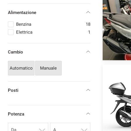
Alimentazione
Benzina
18
mpre
Cookie necessari
Elettrica
1
ilitato
Cookie delle preferenze
Cambio
Cookie per il miglioramento dell'esperienza utente
Automatico
Manuale
Cookie analitici
Posti
Cookie di marketing
Potenza