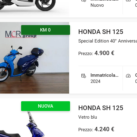
Nuovo
KM 0
HONDA SH 125
Special Edition 40° Annivers
4.900 €
Prezzo:
Immatricolazione
2024
NUOVA
HONDA SH 125
Vetro blu
4.240 €
Prezzo: