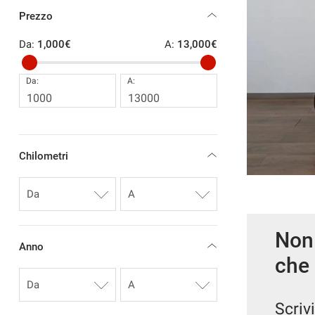
tracciamento
Prezzo
che
FOTO GALLERY
adottiamo
Da:
1,000€
A:
13,000€
per
offrire
NEWS
le
Da:
A:
funzionalità
e
svolgere
le
EICOLO
RICHIEDI INFO
attività
Chilometri
di
seguito
descritte.
Per
ottenere
maggiori
Non 
informazioni
Anno
sull'utilità
che 
e
sul
funzionamento
Scrivi
di