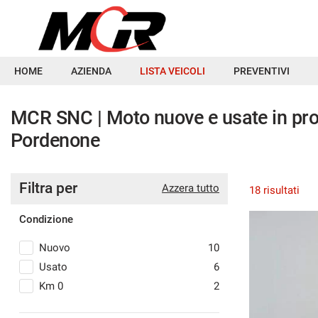
Le
tue
preferenze
di
HOME
HOME
AZIENDA
LISTA VEICOLI
PREVENTIVI
consenso
Il
AZIENDA
MCR SNC | Moto nuove e usate in pro
seguente
Pordenone
pannello
LISTA VEICOLI
ti
consente
di
Filtra per
Azzera tutto
PREVENTIVI
18 risultati
esprimere
le
Condizione
tue
PRENOTAZIONE ONLINE
preferenze
Nuovo
10
di
consenso
CONTATTI
Usato
6
SH 125
alle
Km 0
2
tecnologie
NEWS&EVENTI
ion 40° Anniversario
di