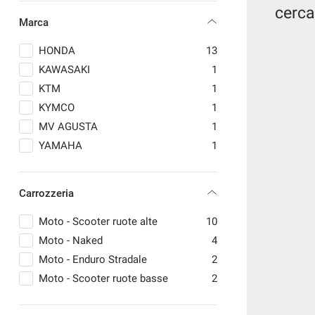
cerca
questi
Marca
strumenti
di
HONDA
13
tracciamento
si
KAWASAKI
1
rimanda
KTM
1
alla
KYMCO
1
cookie
policy.
MV AGUSTA
1
Puoi
YAMAHA
1
rivedere
e
modificare
Carrozzeria
le
tue
Moto - Scooter ruote alte
10
scelte
in
Moto - Naked
4
qualsiasi
Moto - Enduro Stradale
2
momento.
Moto - Scooter ruote basse
2
a