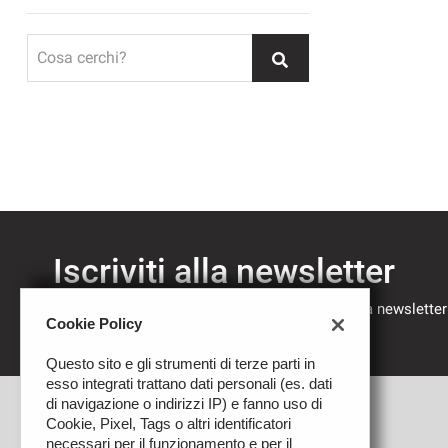
Cosa cerchi?
Iscriviti alla newsletter
Compila il modulo sottostante per iscriverti alla newsletter
Cookie Policy
nostre novità.
Questo sito e gli strumenti di terze parti in
esso integrati trattano dati personali (es. dati
di navigazione o indirizzi IP) e fanno uso di
Cookie, Pixel, Tags o altri identificatori
necessari per il funzionamento e per il